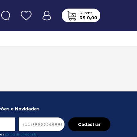
0
Itens
0
R$ 0,00
ções e Novidades
Cadastrar
 e a
política de privacidade
.