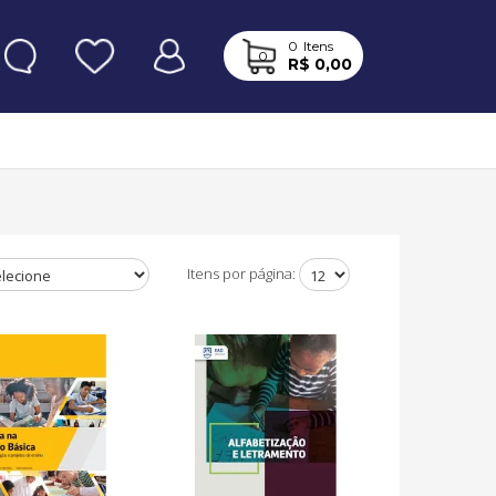
0
Itens
0
R$ 0,00
Itens por página: