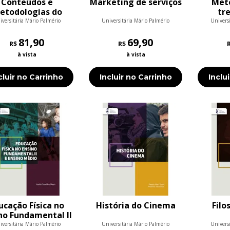
Conteúdos e
Marketing de serviços
Met
etodologias do
tr
sino de Ciências
e
iversitária Mário Palmério
Universitária Mário Palmério
Universi
81,90
69,90
R$
R$
à vista
à vista
cluir no Carrinho
Incluir no Carrinho
Inclu
ucação Física no
História do Cinema
Filo
no Fundamental II
e Ensino Médio
iversitária Mário Palmério
Universitária Mário Palmério
Universi