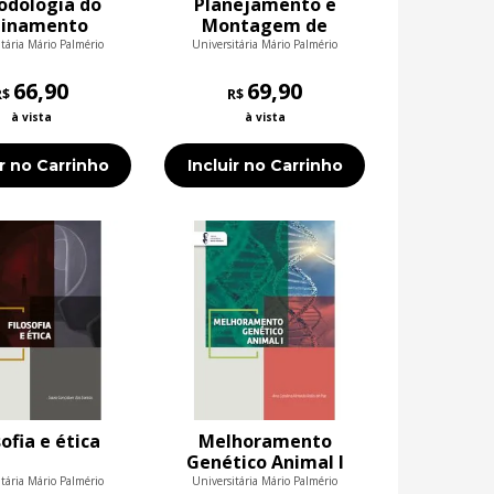
odologia do
Planejamento e
einamento
Montagem de
sportivo
Laboratórios
tária Mário Palmério
Universitária Mário Palmério
Químicos
66,90
69,90
R$
R$
à vista
à vista
ir no Carrinho
Incluir no Carrinho
sofia e ética
Melhoramento
Genético Animal I
tária Mário Palmério
Universitária Mário Palmério