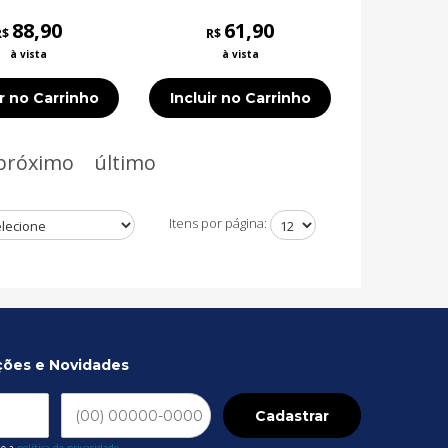
88,90
61,90
R$
R$
à vista
à vista
ir no Carrinho
Incluir no Carrinho
próximo
último
Itens por página:
ções e Novidades
Cadastrar