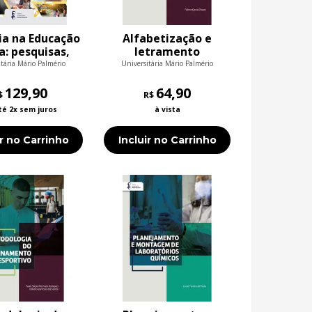
ia na Educação
Alfabetização e
a: pesquisas,
letramento
odologias e
tária Mário Palmério
Universitária Mário Palmério
tos de ensino
129,90
64,90
$
R$
té 2x sem juros
à vista
ir no Carrinho
Incluir no Carrinho