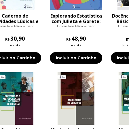
Caderno de
Explorando Estatística
Docênc
vidades Lúdicas e
com Julieta e Gorete:
Básic
riativas para o
Cãezinhos e Bem-
met
iversitária Mário Palmério
Universitária Mário Palmério
Universi
no de Matemática
Estar
proje
Educação Infantil
30,90
48,90
R$
R$
R
à vista
à vista
ou a
cluir no Carrinho
Incluir no Carrinho
Inclu