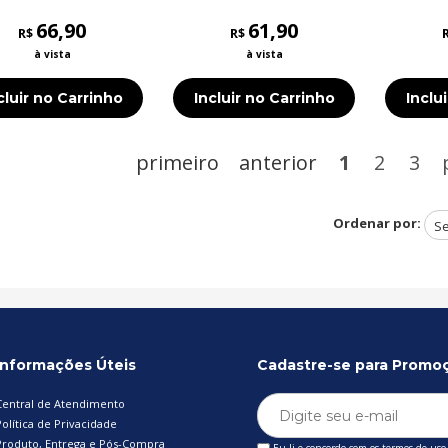
66,90
61,90
R$
R$
à vista
à vista
cluir no Carrinho
Incluir no Carrinho
Inclu
primeiro
anterior
1
2
3
Ordenar por:
Informações Úteis
Cadastre-se para Promo
Central de Atendimento
olítica de Privacidade
Produto, Entrega e Pós-Compra