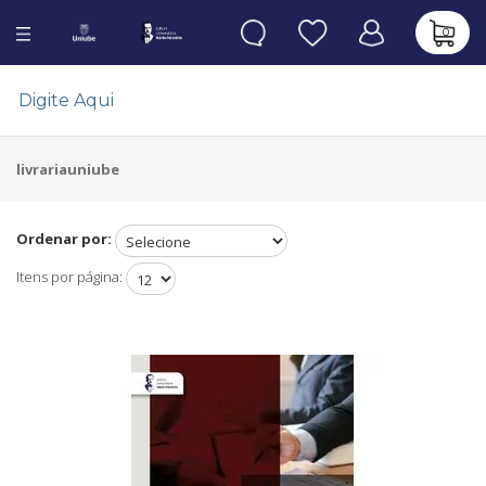
0
livrariauniube
Ordenar por:
Itens por página: