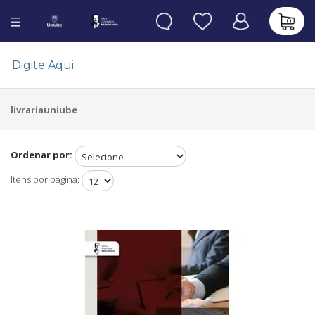
0
livrariauniube
Ordenar por:
Itens por página: