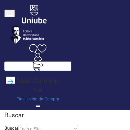
0
Meu Carrinho
Total
Finalização da Compra
Buscar
Buscar