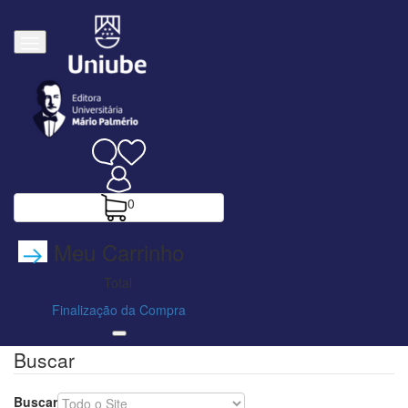
0
Meu Carrinho
Total
Finalização da Compra
Buscar
Buscar