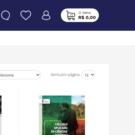
0
Itens
0
R$ 0,00
Itens por página: