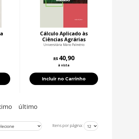
ia
Cálculo Aplicado às
Ciências Agrárias
Universitária Mário Palmério
40,90
R$
à vista
Incluir no Carrinho
ximo
último
Itens por página: