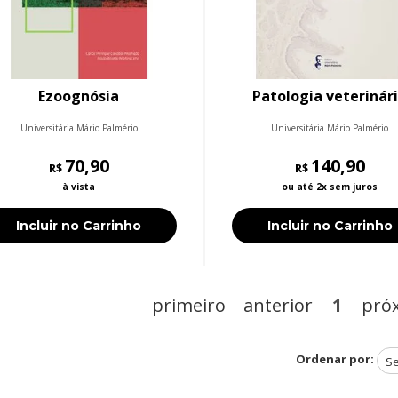
Ezoognósia
Patologia veterinár
Universitária Mário Palmério
Universitária Mário Palmério
70,90
140,90
R$
R$
à vista
ou até 2x sem juros
Incluir no Carrinho
Incluir no Carrinho
primeiro
anterior
1
pró
Ordenar por: