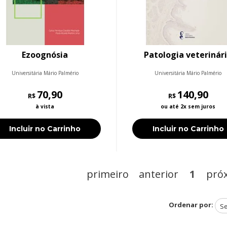
Ezoognósia
Patologia veterinár
Universitária Mário Palmério
Universitária Mário Palmério
70,90
140,90
R$
R$
à vista
ou até 2x sem juros
Incluir no Carrinho
Incluir no Carrinho
primeiro
anterior
1
pró
Ordenar por: