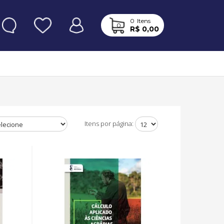
0
Itens
0
R$ 0,00
Itens por página: