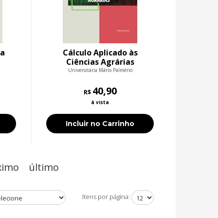
ia
Cálculo Aplicado às
Ciências Agrárias
Universitária Mário Palmério
40,90
R$
à vista
Incluir no Carrinho
ximo
último
Itens por página: