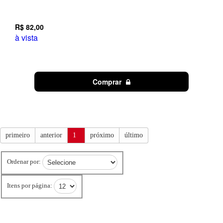
R$ 82,00
à vista
Comprar
primeiro
anterior
1
próximo
último
Ordenar por:
Itens por página: