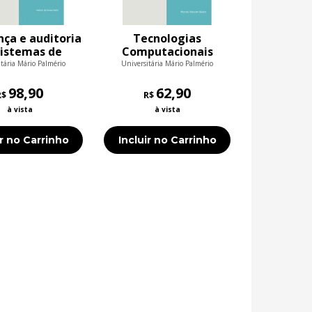
ça e auditoria
Tecnologias
Sistemas de
Computacionais
formação
Emergentes
tária Mário Palmério
Universitária Mário Palmério
98,90
62,90
R$
R$
à vista
à vista
ir no Carrinho
Incluir no Carrinho