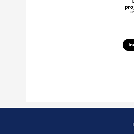
pro
Un
In