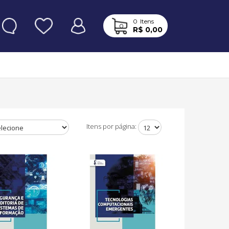
0
Itens
0
R$ 0,00
Itens por página: