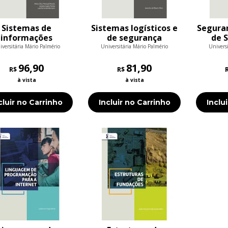
Sistemas de
Sistemas logísticos e
Seguran
informações
de segurança
de 
gerenciais
In
iversitária Mário Palmério
Universitária Mário Palmério
Universi
96,90
81,90
R$
R$
à vista
à vista
cluir no Carrinho
Incluir no Carrinho
Inclu