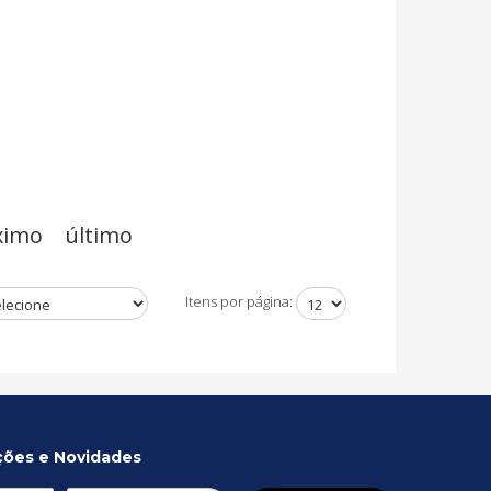
ximo
último
Itens por página:
ções e Novidades