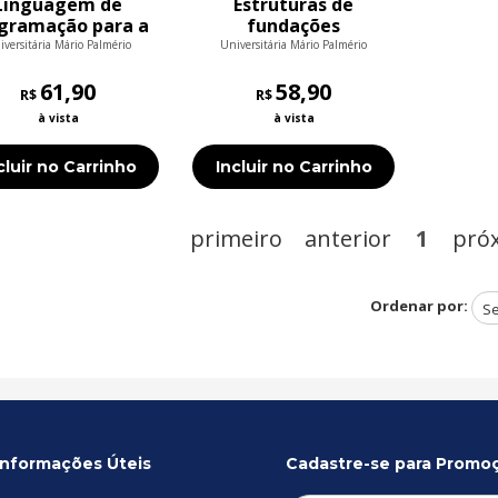
Linguagem de
Estruturas de
gramação para a
fundações
internet
iversitária Mário Palmério
Universitária Mário Palmério
61,90
58,90
R$
R$
à vista
à vista
cluir no Carrinho
Incluir no Carrinho
primeiro
anterior
1
pró
Ordenar por:
Informações Úteis
Cadastre-se para Promo