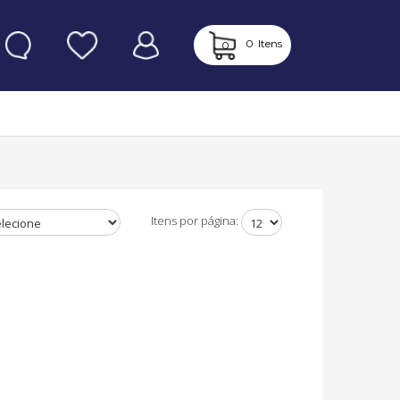
0
Itens
0
Itens por página: