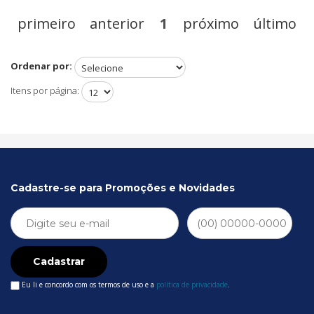
primeiro
anterior
1
próximo
último
Ordenar por:
Itens por página:
Cadastre-se para Promoções e Novidades
Cadastrar
Eu li e concordo com os termos de uso e a
política de privacidade
.