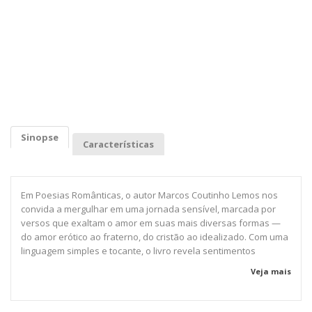
Sinopse
Características
Em Poesias Românticas, o autor Marcos Coutinho Lemos nos
convida a mergulhar em uma jornada sensível, marcada por
versos que exaltam o amor em suas mais diversas formas —
do amor erótico ao fraterno, do cristão ao idealizado. Com uma
linguagem simples e tocante, o livro revela sentimentos
profundos que refletem as experiências, sonhos e emoções de
Veja mais
um poeta que valoriza o afeto como essência da vida. Esta
obra é um verdadeiro tributo à força do amor e à beleza da
existência cotidiana, capaz de tocar leitores de todas as