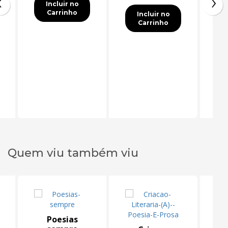
‹
›
Incluir no
Carrinho
Incluir no
Carrinho
Quem viu também viu
Poesias