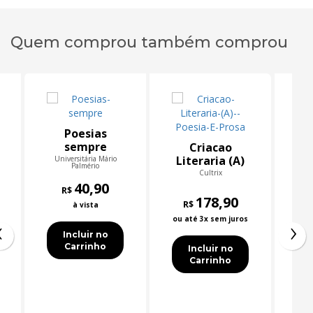
Quem comprou também comprou
Poesias
sempre
r
Criacao
Literaria (A)
Universitária Mário
Un
Palmério
Poesia E
Cultrix
40,90
Prosa
R$
178,90
R$
à vista
‹
›
ou até 3x sem juros
Incluir no
Carrinho
Incluir no
Carrinho