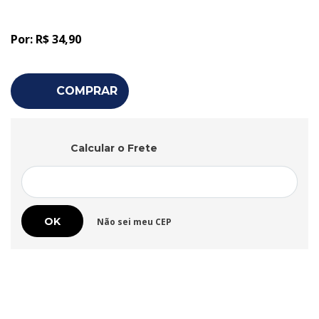
idades. Perfeita para quem busca uma leitura leve, inspiradora
e carregada de emoção, Poesias Românticas é um convite para
reencontrar a poesia que habita dentro de nós.
Por:
R$ 34,90
COMPRAR
Calcular o Frete
Não sei meu CEP