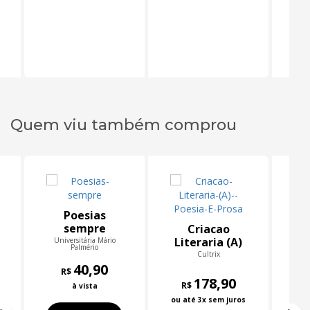
Quem viu também comprou
Poesias
sempre
r
Criacao
Literaria (A)
Universitária Mário
Un
Palmério
Poesia E
Cultrix
40,90
Prosa
R$
178,90
R$
à vista
ou até 3x sem juros