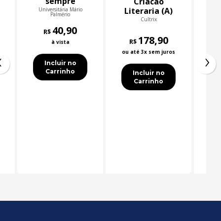
sempre
r
Criacao
Literaria (A)
Universitária Mário
Un
Palmério
Poesia E
Cultrix
40,90
Prosa
R$
178,90
R$
à vista
‹
›
ou até 3x sem juros
Incluir no
Carrinho
Incluir no
Carrinho