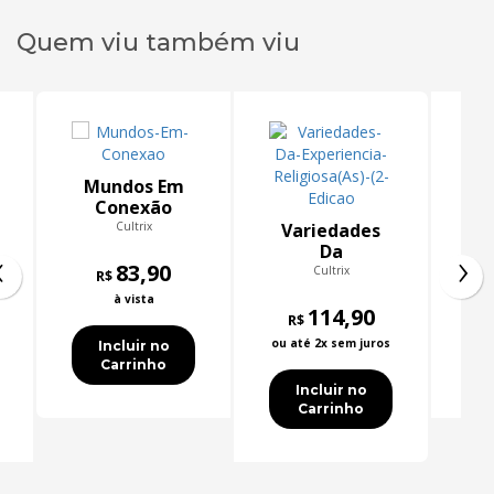
Quem viu também viu
Mundos Em
M
Conexão
Cultrix
Variedades
‹
›
Da
83,90
Experiencia
Cultrix
R$
Religiosa(As)
à vista
(2 Edicao
114,90
R$
ou até 2x sem juros
Incluir no
Carrinho
Incluir no
Carrinho