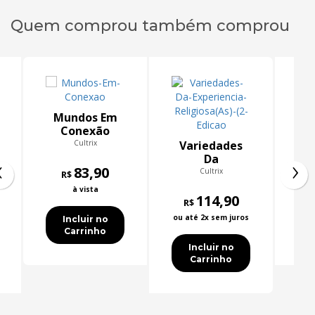
Quem comprou também comprou
Mundos Em
M
Conexão
Cultrix
Variedades
‹
›
Da
83,90
Experiencia
Cultrix
R$
Religiosa(As)
à vista
(2 Edicao
114,90
R$
ou até 2x sem juros
Incluir no
Carrinho
Incluir no
Carrinho