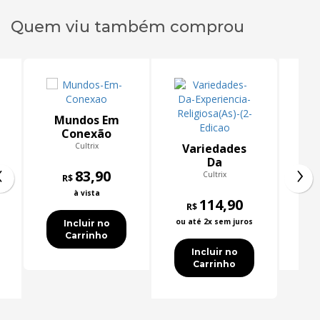
Quem viu também comprou
Mundos Em
M
Conexão
Cultrix
Variedades
‹
›
Da
83,90
Experiencia
Cultrix
R$
Religiosa(As)
à vista
(2 Edicao
114,90
R$
ou até 2x sem juros
Incluir no
Carrinho
Incluir no
Carrinho