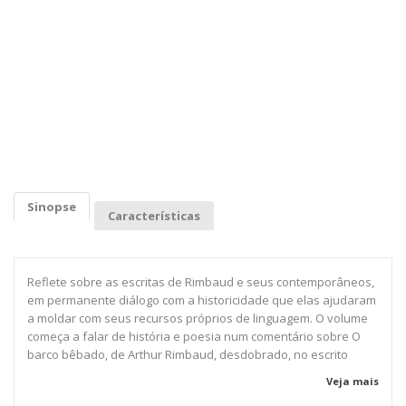
Sinopse
Características
Reflete sobre as escritas de Rimbaud e seus contemporâneos,
em permanente diálogo com a historicidade que elas ajudaram
a moldar com seus recursos próprios de linguagem. O volume
começa a falar de história e poesia num comentário sobre O
barco bêbado, de Arthur Rimbaud, desdobrado, no escrito
seguinte, em discussão de outros de seus poemas que
Veja mais
abordam pobreza, Guerra franco-prussiana e Comuna de