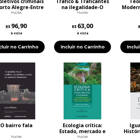
oletivos criminais
Tráfico & Traficantes
Teor
orto Alegre-Entre
na ilegalidade-O
Modern
paz na prisão e a
comércio proibido de
Hucitec
Hucitec
guerra na rua
escravos para o Brasil
96,90
(c.1831-1850)
63,00
R$
R$
à vista
à vista
cluir no Carrinho
Incluir no Carrinho
Inclu
O bairro fala
Ecologia crítica:
Igua
Estado, mercado e
Histór
sociedade
das d
Hucitec
Hucitec