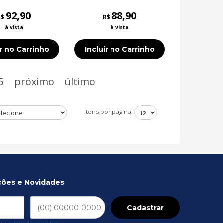
depois e após a
andemia
92,90
88,90
R$
R$
à vista
à vista
ir no Carrinho
Incluir no Carrinho
5
próximo
último
Itens por página:
ções e Novidades
Cadastrar