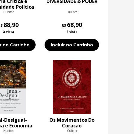
ia Crítica e
DIVERSIDADE & PODER
idade Política
Hucitec
Hucitec
88,90
68,90
R$
R$
à vista
à vista
ir no Carrinho
Incluir no Carrinho
l-Desigual-
Os Movimentos Do
ia e Economia
Coracao
esigualdades
Hucitec
Cultrix