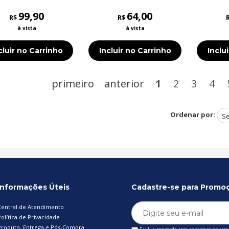
antes, 
99,90
64,00
P
R$
R$
à vista
à vista
cluir no Carrinho
Incluir no Carrinho
Inclu
primeiro
anterior
1
2
3
4
Ordenar por:
Informações Úteis
Cadastre-se para Promo
Central de Atendimento
olítica de Privacidade
Produto, Entrega e Pós-Compra