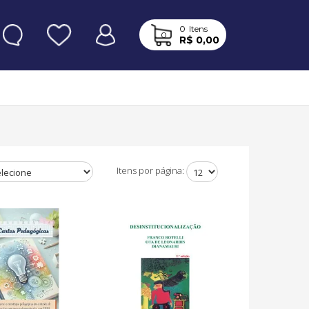
0
Itens
0
R$ 0,00
Itens por página: