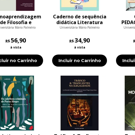
inoaprendizagem
Caderno de sequência
de Filosofia e
didática Literatura
PEDA
Sociologia
infantil e o ensino de
foc
iversitária Mário Palmério
Universitária Mário Palmério
Universi
grandezas e medidas
es
56,90
no ciclo de
34,90
peda
R$
R$
alfabetização Uma
contex
à vista
à vista
con
escola
di
cluir no Carrinho
Incluir no Carrinho
Inclu