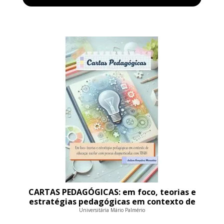
CARTAS PEDAGÓGICAS: em foco, teorias e
estratégias pedagógicas em contexto de
educação escolar com pessoas diagnosticad
Universitária Mário Palmério