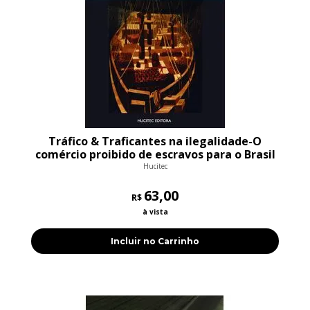
Tráfico & Traficantes na ilegalidade-O
comércio proibido de escravos para o Brasil
(c.1831-1850)
Hucitec
63,00
R$
à vista
Incluir no Carrinho