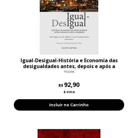
Igual-Desigual-História e Economia das
desigualdades antes, depois e após a
Pandemia
Hucitec
92,90
R$
à vista
Incluir no Carrinho