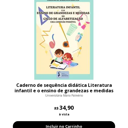
Caderno de sequência didática Literatura
infantil e o ensino de grandezas e medidas
no ciclo de alfabetização Uma con
Universitária Mário Palmério
34,90
R$
à vista
Incluir no Carrinho