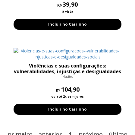
39,90
R$
à vista
Incluir no Carrinho
Violências e suas configurações:
vulnerabilidades, injustiças e desigualdades
sociais
Hucitec
104,90
R$
ou até 2x sem juros
Incluir no Carrinho
primeiro
anterior
1
próximo
último