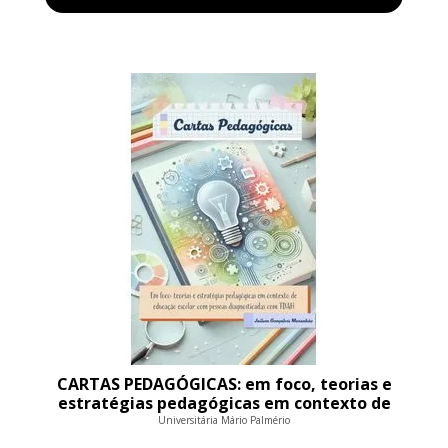
CARTAS PEDAGÓGICAS: em foco, teorias e
estratégias pedagógicas em contexto de
educação escolar com pessoas diagnosticad
Universitária Mário Palmério