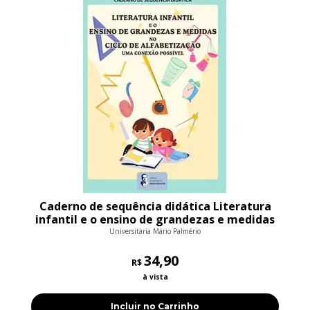
Caderno de sequência didática Literatura
infantil e o ensino de grandezas e medidas
no ciclo de alfabetização Uma con
Universitária Mário Palmério
34,90
R$
à vista
Incluir no Carrinho