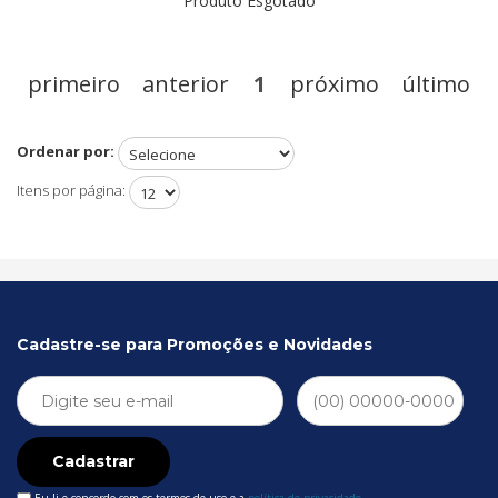
Produto Esgotado
primeiro
anterior
1
próximo
último
Ordenar por:
Itens por página:
Cadastre-se para Promoções e Novidades
Cadastrar
Eu li e concordo com os termos de uso e a
política de privacidade
.