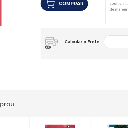
COMPRAR
zootecnist
de maneira
avaliação 
genético. 
ezoognósia
morfológic
influencia
Calcular o Frete
detalhadas
CEP
ferrament
conhecime
base em cr
da pecuár
excelênci
prou