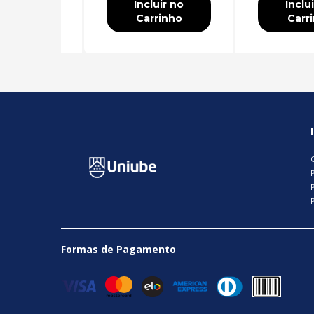
luir no
Incluir no
Inclu
rrinho
Carrinho
Carr
P
Formas de Pagamento