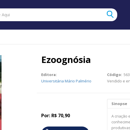
Ezoognósia
Editora:
Código:
563
Universitária Mário Palmério
Vendido e e
Sinopse
Por:
R$ 70,90
A criação
conhecimen
produtivas