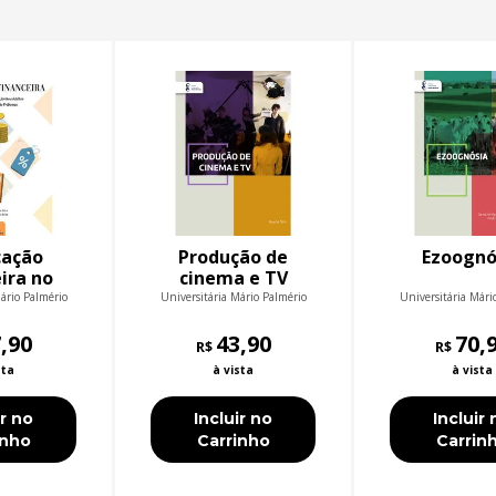
cação
Produção de
Ezoognó
ira no
cinema e TV
to da
ário Palmério
Universitária Mário Palmério
Universitária Mári
ão de
 Adultos
,90
43,90
70,
R$
R$
io da
sta
à vista
à vista
ção de
emas
ir no
Incluir no
Incluir 
inho
Carrinho
Carrin