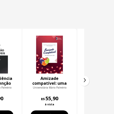
›
iência
Amizade
Teoria Polít
venção
compatível: uma
Contemporâne
veis
doação para a
o Palmério
Universitária Mário Palmério
Universitária Mário P
vida
90
55,90
70,90
R$
R$
à vista
à vista