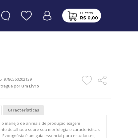
0
Itens
0
R$ 0,00
5_9786560202139
ntregue por
Um Livro
Características
 e o manejo de animais de produção exigem
to detalhado sobre sua morfologia e características
. Ezoognósia é um guia essencial para estudantes,