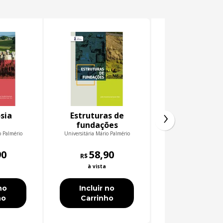
›
sia
Estruturas de
Psicologia 
fundações
Esporte
o Palmério
Universitária Mário Palmério
Universitária Mário P
90
58,90
79,90
R$
R$
à vista
à vista
no
Incluir no
Incluir no
ho
Carrinho
Carrinho