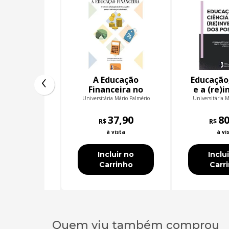
‹
uística
A Educação
Educação,
xtual
Financeira no
e a (re)
contexto da
dos pos
ia Mário Palmério
Universitária Mário Palmério
Universitária M
Educação de
61,90
Jovens e Adultos
37,90
80
R$
R$
por meio da
 vista
à vista
à vi
Resolução de
Problemas
luir no
Incluir no
Inclu
rrinho
Carrinho
Carr
Quem viu também comprou