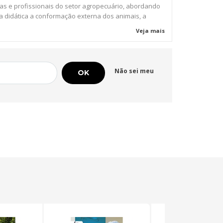
as e profissionais do setor agropecuário, abordando
 didática a conformação externa dos animais, a
visual e os critérios para seleção e melhoramento
Veja mais
A obra apresenta os conceitos fundamentais da
, explorando a anatomia e as características
as dos bovinos e equinos, além dos fatores que
m sua produtividade e bem-estar. Com ilustrações
Não sei meu
 e explicações técnicas, o livro se torna uma
a indispensável para quem deseja aprofundar seus
ntos na área e aprimorar a seleção de animais com
itérios científicos. Leitura essencial para profissionais
ia, acadêmicos e pesquisadores que buscam
a na criação e manejo de rebanhos.