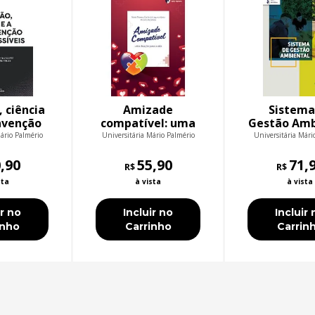
 ciência
Amizade
Sistema
invenção
compatível: uma
Gestão Amb
síveis
doação para a
ário Palmério
Universitária Mário Palmério
Universitária Mári
vida
,90
55,90
71,
R$
R$
sta
à vista
à vista
ir no
Incluir no
Incluir 
inho
Carrinho
Carrin