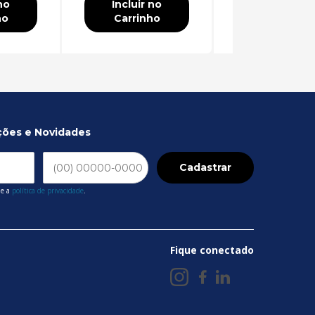
no
Incluir no
Incluir no
ho
Carrinho
Carrinho
ções e Novidades
Cadastrar
 e a
política de privacidade
.
Fique conectado