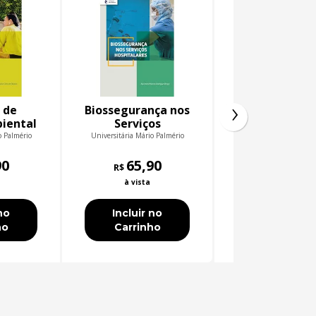
›
 de
Biossegurança nos
Melhorame
iental
Serviços
Genético Anim
Hospitalares
o Palmério
Universitária Mário Palmério
Universitária Mário P
90
65,90
48,90
R$
R$
à vista
à vista
no
Incluir no
Incluir no
ho
Carrinho
Carrinho