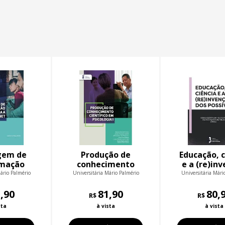
gem de
Produção de
Educação, c
mação
conhecimento
e a (re)in
nternet
científico em
dos possí
ário Palmério
Universitária Mário Palmério
Universitária Mári
Psicologia I
,90
81,90
80,
R$
R$
sta
à vista
à vista