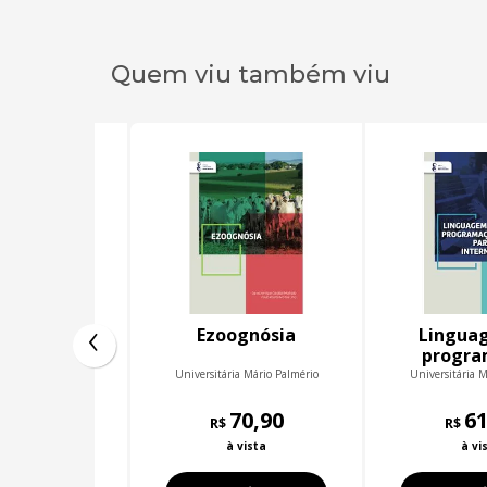
Quem viu também viu
‹
mentário
Ezoognósia
Lingua
progra
para a i
ia Mário Palmério
Universitária Mário Palmério
Universitária M
40,90
70,90
61
R$
R$
 vista
à vista
à vi