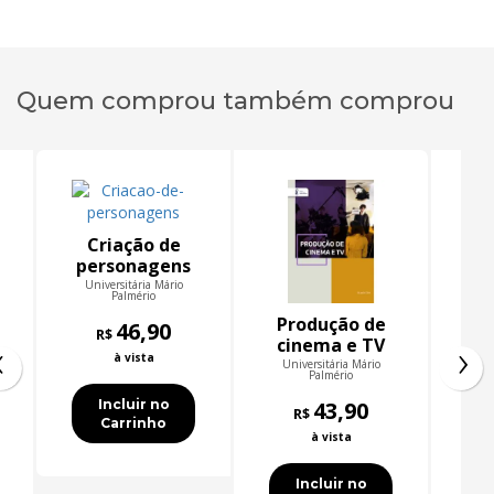
Quem comprou também comprou
Criação de
personagens
Universitária Mário
Palmério
Produção de
Pr
46,90
R$
‹
›
cinema e TV
co
à vista
ci
Universitária Mário
Un
Palmério
P
Incluir no
43,90
R$
Carrinho
à vista
Incluir no