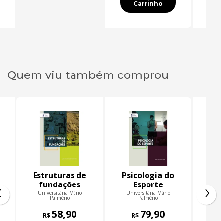
Carrinho
Quem viu também comprou
Estruturas de
Psicologia do
L
‹
›
fundações
Esporte
pr
Universitária Mário
Universitária Mário
Un
Palmério
Palmério
58,90
79,90
R$
R$