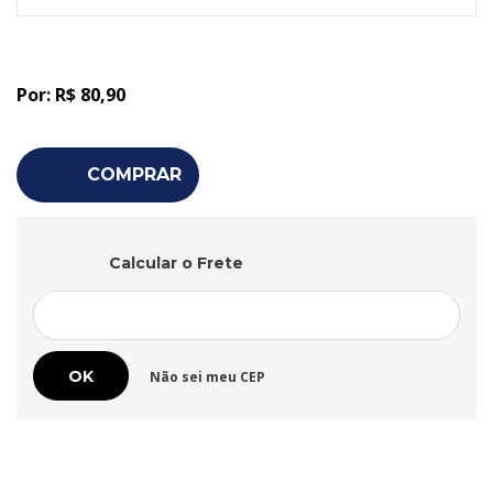
fundamentais como os princípios da licitação, as modalidades
previstas na legislação, os contratos administrativos, as
sanções aplicáveis e as inovações introduzidas pelas novas
regulamentações. Além disso, oferece um panorama sobre as
Parcerias Público-Privadas (PPPs) e os desafios da gestão
Por:
R$ 80,90
contratual no setor público.Indispensável para gestores
públicos, advogados, empresários e estudantes de Direito e
Administração, esta obra é um guia essencial para
COMPRAR
compreender os procedimentos licitatórios e a formalização de
contratos com a Administração Pública.
Calcular o Frete
Não sei meu CEP