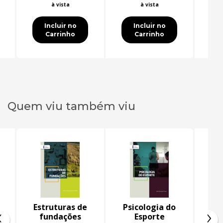
à vista
à vista
Incluir no
Incluir no
Carrinho
Carrinho
Quem viu também viu
o
Estruturas de
Psicologia do
‹
›
fundações
Esporte
c