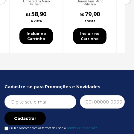
u
Universitária Mário
Universitária Mário
Un
Palmério
Palmério
p
58,90
79,90
R$
R$
à vista
à vista
Incluir no
Incluir no
Carrinho
Carrinho
Cadastre-se para Promoções e Novidades
Cadastrar
Eu li e concordo com os termos de uso e a
política de privacidade
.